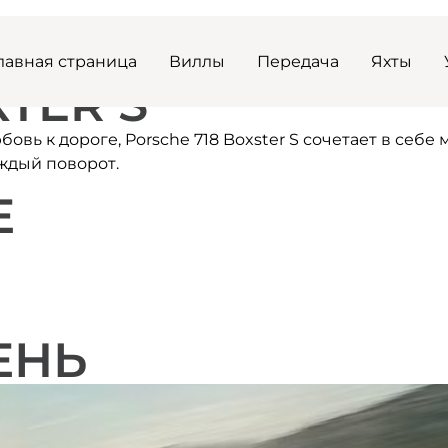
лавная страница
Виллы
Передача
Яхты
TER S
вь к дороге, Porsche 718 Boxster S сочетает в себе
ждый поворот.
Е
ЕНЬ