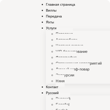
Главная страница
Виллы
Передача
Яхты
Услуги
Передача
Автомобили
Частная охрана
VIP-бронирование
Фотография
Организация мероприятий
Личный шеф-повар
Экскурсии
Няня
Контакт
Русский
Русский
Español